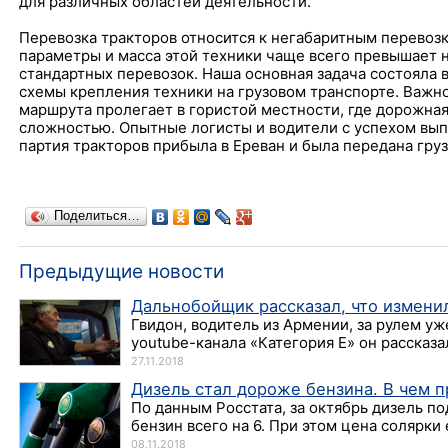
для различных областей деятельности.
Перевозка тракторов относится к негабаритным перевозк
параметры и масса этой техники чаще всего превышает 
стандартных перевозок. Наша основная задача состояла 
схемы крепления техники на грузовом транспорте. Важно 
маршрута пролегает в гористой местности, где дорожная
сложностью. Опытные логисты и водители с успехом вып
партия тракторов прибыла в Ереван и была передана гру
Поделиться…
Предыдущие новости
Дальнобойщик рассказал, что изменил
Гвидон, водитель из Армении, за рулем уж
youtube-канала «Категория Е» он рассказал,
27.11.2018
Дизель стал дороже бензина. В чем п
По данным Росстата, за октябрь дизель по
бензин всего на 6. При этом цена солярки
08.11.2018