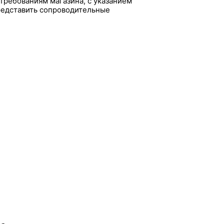
требованиям магазина, с указанием
редставить сопроводительные