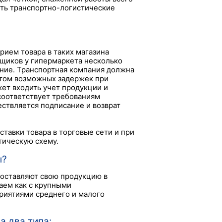
ить транспортно-логистические
рием товара в таких магазина
вщиков у гипермаркета несколько
ление. Транспортная компания должна
четом возможных задержек при
ет входить учет продукции и
 соответствует требованиям
ествляется подписание и возврат
ставки товара в торговые сети и при
тическую схему.
ы?
поставляют свою продукцию в
аем как с крупными
риятиями среднего и малого
а два типа: