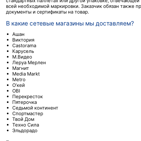
стандартных паллетах или другой упаковке, отвечающей 
всей необходимой маркировки. Заказчик обязан также п
документы и сертификаты на товар.
В какие сетевые магазины мы доставляем?
Ашан
Виктория
Castorama
Карусель
М.Видео
Леруа Мерлен
Магнит
Media Markt
Metro
О’кей
OBI
Перекресток
Пятерочка
Седьмой континент
Спортмастер
Твой Дом
Техно Сила
Эльдорадо