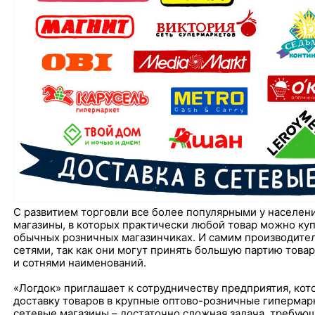
С развитием торговли все более популярными у населен
магазины, в которых практически любой товар можно куп
обычных розничных магазинчиках. И самим производител
сетями, так как они могут принять большую партию това
и сотнями наименований.
«Логдок» приглашает к сотрудничеству предприятия, ко
доставку товаров в крупные оптово-розничные гипермарк
сетевые магазины – достаточно сложная задача, требую