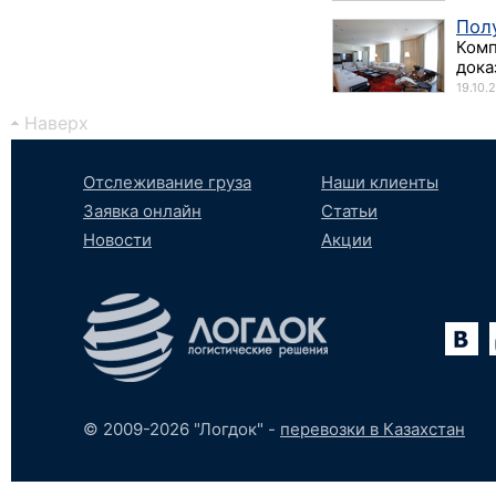
Пол
Комп
дока
19.10.
Наверх
Отслеживание груза
Наши клиенты
Заявка онлайн
Статьи
Новости
Акции
Вконтакте
YouTube
tumblr
SoundCloud
© 2009-2026 "Логдок" -
перевозки в Казахстан