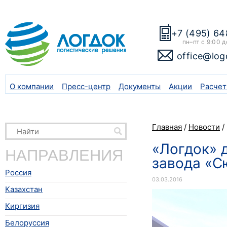
+7 (495) 64
пн–пт с 9:00 д
office@log
О компании
Пресс-центр
Документы
Акции
Расчет
Главная
/
Новости
/
«Логдок» 
НАПРАВЛЕНИЯ
завода «С
Россия
03.03.2016
Казахстан
Киргизия
Белоруссия