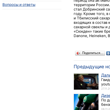
период она активно
Вопросы и ответы
территории России.
стал Добринский са
году. Кроме того, 
и Тбилисский сахар
входящих в состав 
сахарной свеклы и 
«Сюкден» такие брен
Danone, Heineken, 
Поделиться…
Предыдущие н
Даль
Гвид
yout
27.11.
Диз
По д
бенз
08.11.