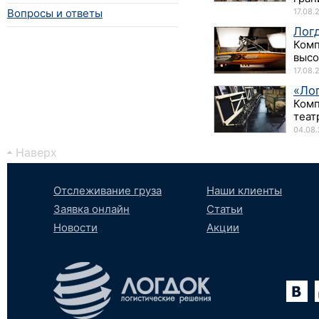
Вопросы и ответы
17.08.
Логд
Комп
высо
17.08.
«Ло
Комп
теат
04.08.
Наверх
Отслеживание груза
Наши клиенты
Заявка онлайн
Статьи
Новости
Акции
Вконтакте
YouTube
tumblr
SoundCloud