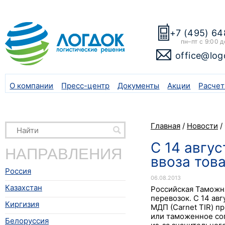
+7 (495) 64
пн–пт с 9:00 д
office@log
О компании
Пресс-центр
Документы
Акции
Расчет
Главная
/
Новости
/
С 14 авгу
НАПРАВЛЕНИЯ
ввоза тов
Россия
06.08.2013
Казахстан
Российская Таможн
перевозок. С 14 ав
Киргизия
МДП (Carnet TIR) п
или таможенное со
Белоруссия