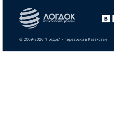
Вконтакте
YouTube
tumblr
SoundCloud
© 2009-2026 "Логдок" -
перевозки в Казахстан