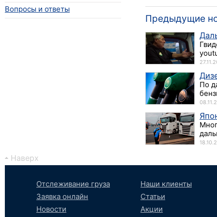
Вопросы и ответы
Предыдущие н
Даль
Гвид
yout
27.11.
Диз
По д
бенз
08.11.
Япо
Мног
даль
18.10.
Наверх
Отслеживание груза
Наши клиенты
Заявка онлайн
Статьи
Новости
Акции