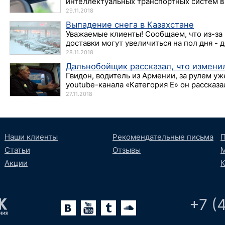
интеллектуальных транспортных систем в 
29.11.2018
Выпадение снега в Казахстане
Уважаемые клиенты! Сообщаем, что из-за 
доставки могут увеличиться на пол дня - д
28.11.2018
Дальнобойщик рассказал, что изменил
Гвидон, водитель из Армении, за рулем уж
youtube-канала «Категория Е» он рассказал,
27.11.2018
Наши клиенты
Рекомендательные письма
П
Статьи
Отзывы
М
Акции
К
+7 (
lr
oundCloud