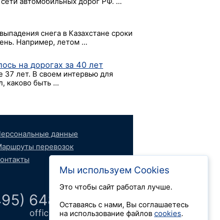
сети автомобильных дорог РФ. ...
выпадения снега в Казахстане сроки
ень. Например, летом ...
ось на дорогах за 40 лет
е 37 лет. В своем интервью для
 каково быть ...
ерсональные данные
аршруты перевозок
онтакты
Мы используем Cookies
Это чтобы сайт работал лучше.
495) 648 66 52
Оставаясь с нами, Вы соглашаетесь
office@logdok.ru
на использование файлов
cookies
.