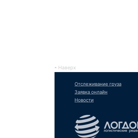
Наверх
Отслеживание груза
Заявка онлайн
Новости
Вконтакте
YouTube
tumb
S