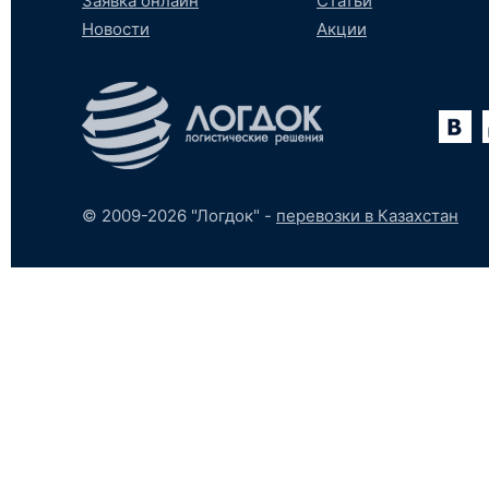
Заявка онлайн
Статьи
Новости
Акции
Вконтакте
YouTube
tumblr
SoundCloud
© 2009-2026 "Логдок" -
перевозки в Казахстан