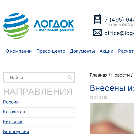
+7 (495) 64
пн–пт с 9:00 д
office@log
О компании
Пресс-центр
Документы
Акции
Расчет
Главная
/
Новости
/
Внесены и
НАПРАВЛЕНИЯ
19.04.2018
Россия
Казахстан
Киргизия
Белоруссия