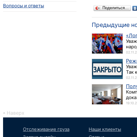
Вопросы и ответы
Поделиться…
Предыдущие н
«Ло
Уваж
наро
02.11.
Реж
Уваж
Так 
02.11.
Пол
Комп
дока
19.10.
Наверх
Отслеживание груза
Наши клиенты