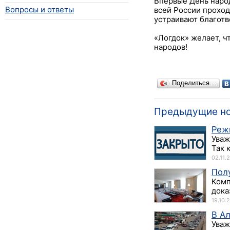
Впервые День народ
Вопросы и ответы
всей России проход
устраивают благотв
«Логдок» желает, ч
народов!
Поделиться…
Предыдущие н
Реж
Уваж
Так 
02.11.
Пол
Комп
дока
19.10.
В А
Уваж