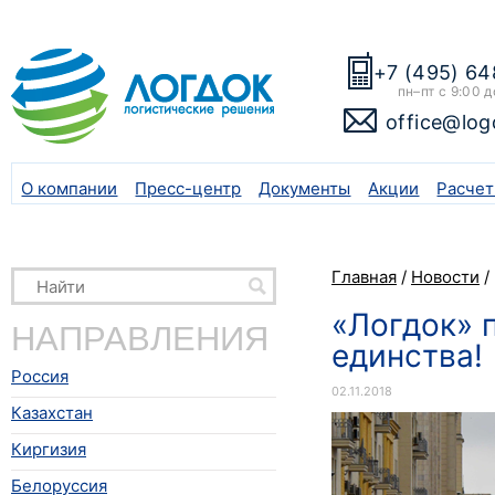
+7 (495) 64
пн–пт с 9:00 д
office@log
О компании
Пресс-центр
Документы
Акции
Расчет
Главная
/
Новости
/
«Логдок» 
НАПРАВЛЕНИЯ
единства!
Россия
02.11.2018
Казахстан
Киргизия
Белоруссия