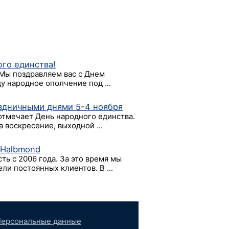
ого единства!
 Мы поздравляем вас с Днем
ду народное ополчение под ...
аздничными днями 5-4 ноября
отмечает День народного единства.
а воскресение, выходной ...
 Halbmond
ть с 2006 года. За это время мы
и постоянных клиентов. В ...
ерсональные данные