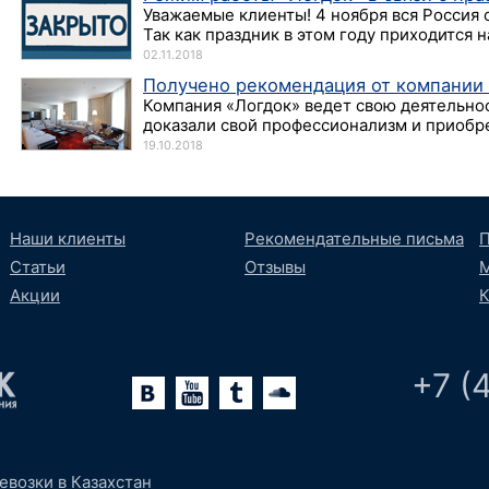
Уважаемые клиенты! 4 ноября вся Россия 
Так как праздник в этом году приходится н
02.11.2018
Получено рекомендация от компании
Компания «Логдок» ведет свою деятельнос
доказали свой профессионализм и приобрел
19.10.2018
Наши клиенты
Рекомендательные письма
П
Статьи
Отзывы
М
Акции
К
+7 (
lr
oundCloud
евозки в Казахстан