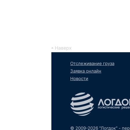
Наверх
Отслеживание груза
Заявка онлайн
Новости
Вконтакте
YouTube
tumb
S
© 2009-2026 "Логдок" -
пер