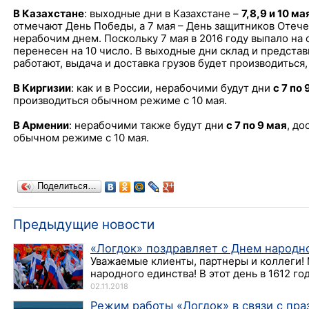
В Казахстане
: выходные дни в Казахстане –
7,8,9 и 10 ма
отмечают День Победы, а 7 мая – День защитников Отече
нерабочим днем. Поскольку 7 мая в 2016 году выпало на 
перенесен на 10 число. В выходные дни склад и представ
работают, выдача и доставка грузов будет производиться, 
В Киргизии
: как и в России, нерабочими будут дни
с 7 по 
производиться обычном режиме с 10 мая.
В Армении
: нерабочими также будут дни
с 7 по 9 мая
, до
обычном режиме с 10 мая.
Поделиться…
Предыдущие новости
«Логдок» поздравляет с Днем народн
Уважаемые клиенты, партнеры и коллеги!
народного единства! В этот день в 1612 го
02.11.2018
Режим работы «Логдок» в связи с пр