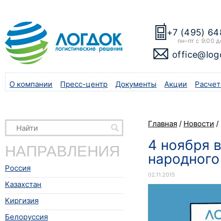
+7 (495) 64
пн–пт с 9:00 д
office@log
О компании
Пресс-центр
Документы
Акции
Расчет
Главная
/
Новости
/
4 ноября 
НАПРАВЛЕНИЯ
народного
Россия
02.11.2015
Казахстан
Киргизия
Белоруссия