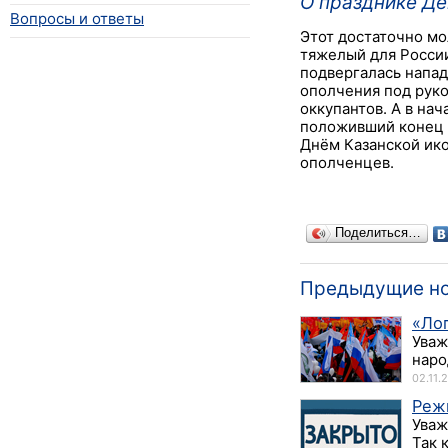
О празднике Де
Вопросы и ответы
Этот достаточно мо
тяжелый для России
подвергалась напад
ополчения под руко
оккупантов. А в на
положивший конец с
Днём Казанской ико
ополченцев.
Поделиться…
Предыдущие н
«Ло
Уваж
наро
02.11.
Реж
Уваж
Так 