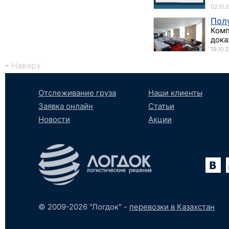
02.11.
Пол
Комп
дока
19.10.
Наверх
Отслеживание груза
Наши клиенты
Заявка онлайн
Статьи
Новости
Акции
Вконтакте
YouTube
tumblr
SoundCloud
© 2009-2026 "Логдок" -
перевозки в Казахстан