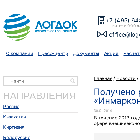
+7 (495) 64
пн–пт с 9:00 д
office@log
О компании
Пресс-центр
Документы
Акции
Расчет
Главная
/
Новости
/
Получено 
НАПРАВЛЕНИЯ
«Инмарко
Россия
30.01.2014
Казахстан
В течение 2013 год
сфере внешнеэконо
Киргизия
Белоруссия