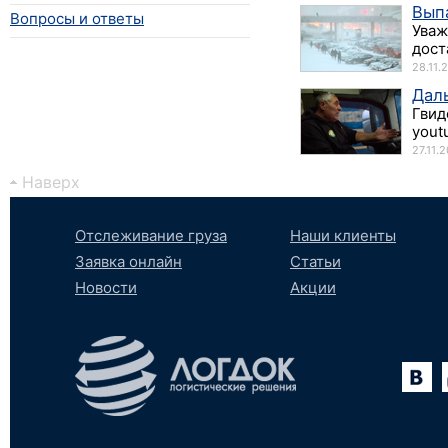
Вып
Вопросы и ответы
Уваж
дост
28.11.
Даль
Гвид
yout
27.11.
Наверх
Отслеживание груза
Наши клиенты
Заявка онлайн
Статьи
Новости
Акции
Вконтакте
YouTube
tumblr
SoundCloud