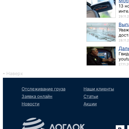
Моб
13 н
инте
29.11.
Вып
Уваж
дост
28.11.
Даль
Гвид
yout
27.11.
Наверх
Отслеживание груза
Наши клиенты
Заявка онлайн
Статьи
Новости
Акции
Вконтакте
YouTube
tumblr
SoundCloud