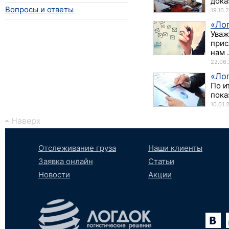
дока
Вопросы и ответы
19.10.
«Лог
Уваж
прис
нам .
22.06.
«Лог
По и
пока
10.01.
Наверх
Отслеживание груза
Наши клиенты
Заявка онлайн
Статьи
Новости
Акции
Вконтакте
YouTube
tumblr
SoundCloud