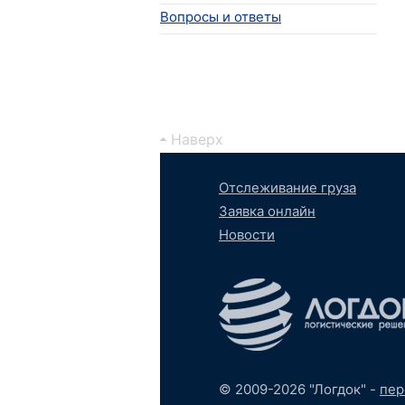
Вопросы и ответы
Наверх
Отслеживание груза
Заявка онлайн
Новости
Вконтакте
YouTube
tumb
S
© 2009-2026 "Логдок" -
пер