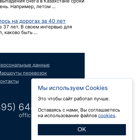
выпадения снега в Казахстане сроки
ень. Например, летом ...
ось на дорогах за 40 лет
е 37 лет. В своем интервью для
 каково быть ...
ерсональные данные
аршруты перевозок
онтакты
Мы используем Cookies
Это чтобы сайт работал лучше.
495) 648 66 52
Оставаясь с нами, Вы соглашаетесь
office@logdok.ru
на использование файлов
cookies
.
OK