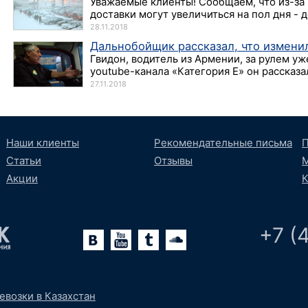
Уважаемые клиенты! Сообщаем, что из-за 
доставки могут увеличиться на пол дня - д
28.11.2018
Дальнобойщик рассказал, что изменил
Гвидон, водитель из Армении, за рулем уж
youtube-канала «Категория Е» он рассказал,
27.11.2018
Наши клиенты
Рекомендательные письма
П
Статьи
Отзывы
М
Акции
К
+7 (
lr
oundCloud
евозки в Казахстан