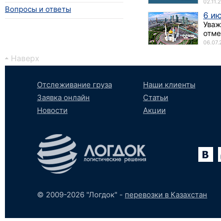
02.11.
Вопросы и ответы
6 ию
Уваж
отме
06.07.
Наверх
Отслеживание груза
Наши клиенты
Заявка онлайн
Статьи
Новости
Акции
Вконтакте
YouTube
tumblr
SoundCloud
© 2009-2026 "Логдок" -
перевозки в Казахстан