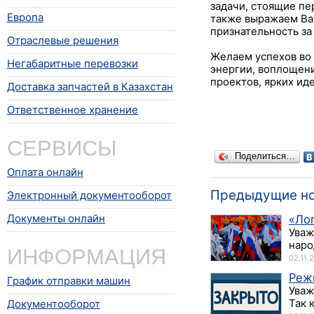
задачи, стоящие п
Европа
также выражаем Ва
признательность за
Отраслевые решения
Желаем успехов во 
Негабаритные перевозки
энергии, воплощен
проектов, ярких ид
Доставка запчастей в Казахстан
Ответственное хранение
СЕРВИСЫ
Поделиться…
Оплата онлайн
Предыдущие н
Электронный документооборот
Документы онлайн
«Ло
Уваж
наро
ИНФОРМАЦИЯ
02.11.
Реж
График отправки машин
Уваж
Так 
Документооборот