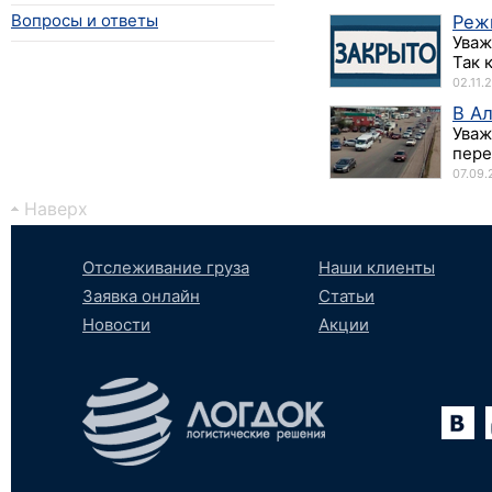
Вопросы и ответы
Реж
Уваж
Так 
02.11.
В А
Уваж
пере
07.09.
Наверх
Отслеживание груза
Наши клиенты
Заявка онлайн
Статьи
Новости
Акции
Вконтакте
YouTube
tumblr
SoundCloud