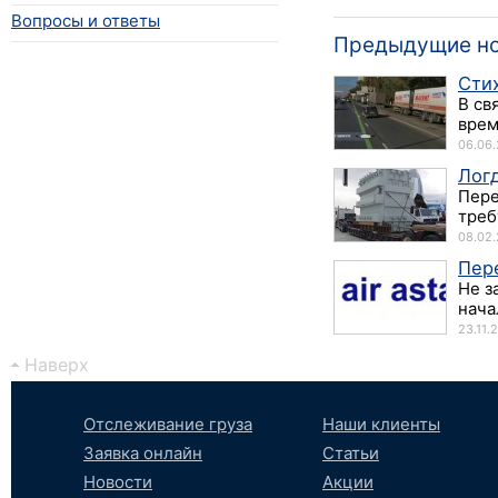
Вопросы и ответы
Предыдущие н
Сти
В св
врем
06.06.
Лог
Пере
треб
08.02.
Пер
Не з
нача
23.11.
Наверх
Отслеживание груза
Наши клиенты
Заявка онлайн
Статьи
Новости
Акции