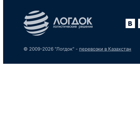
Вконтакте
YouTube
tumblr
SoundCloud
© 2009-2026 "Логдок" -
перевозки в Казахстан