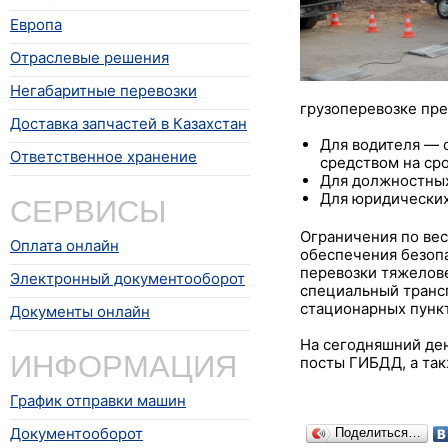
Европа
Отраслевые решения
Негабаритные перевозки
грузоперевозке пре
Доставка запчастей в Казахстан
Для водителя — 
Ответственное хранение
средством на сро
Для должностных 
СЕРВИСЫ
Для юридических 
Ограничения по вес
Оплата онлайн
обеспечения безопа
перевозки тяжелове
Электронный документооборот
специальный трансп
стационарных пункт
Документы онлайн
На сегодняшний де
ИНФОРМАЦИЯ
посты ГИБДД, а та
График отправки машин
Документооборот
Поделиться…