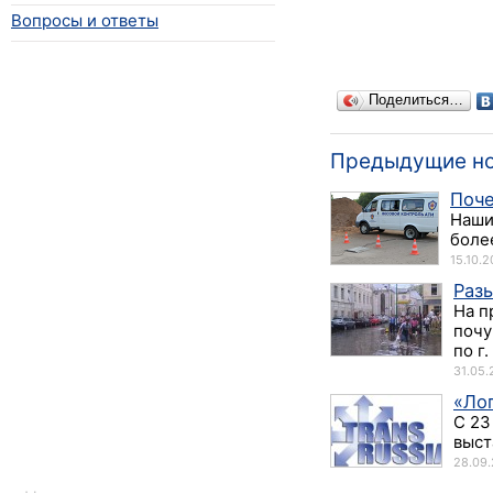
Вопросы и ответы
Поделиться…
Предыдущие н
Поче
Наши
более
15.10.2
Разы
На п
почу
по г. 
31.05.
«Лог
С 23
выст
28.09.