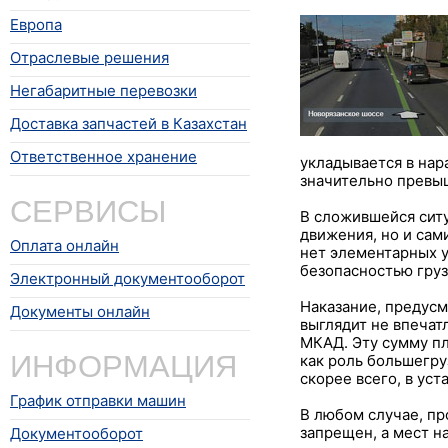
Европа
Отраслевые решения
Негабаритные перевозки
Доставка запчастей в Казахстан
Ответственное хранение
укладывается в нар
значительно превы
СЕРВИСЫ
В сложившейся ситу
движения, но и сами
Оплата онлайн
нет элементарных у
безопасностью груз
Электронный документооборот
Наказание, предусм
Документы онлайн
выглядит не впечат
МКАД. Эту сумму пл
ИНФОРМАЦИЯ
как роль большегру
скорее всего, в ус
График отправки машин
В любом случае, пр
запрещен, а мест н
Документооборот