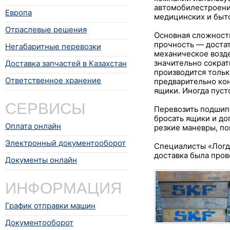
автомобилестроени
Европа
медицинских и быто
Отраслевые решения
Основная сложность
прочность — достат
Негабаритные перевозки
механическое возде
значительно сократ
Доставка запчастей в Казахстан
производится тольк
Ответственное хранение
предварительно ко
ящики. Иногда пус
СЕРВИСЫ
Перевозить подшип
бросать ящики и до
Оплата онлайн
резкие маневры, по
Электронный документооборот
Специалисты «Логд
доставка была пров
Документы онлайн
ИНФОРМАЦИЯ
График отправки машин
Документооборот