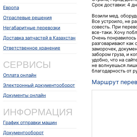
Срок доставки: 4 д
Европа
Возили мед. оборуд
Отраслевые решения
Все устроило, не р
совесть. При перев
Негабаритные перевозки
все-таки. Хочу поб
Доставка запчастей в Казахстан
Очень понравилось 
разговаривают как 
Ответственное хранение
заморочек, докумен
забором груза, и к
СЕРВИСЫ
удобно, что на сай
не волнуешься лишн
благодарность от ру
Оплата онлайн
Маршрут перево
Электронный документооборот
Документы онлайн
ИНФОРМАЦИЯ
График отправки машин
Документооборот