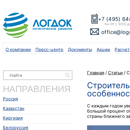
+7 (495) 64
пн–пт с 9:00 д
office@log
О компании
Пресс-центр
Документы
Акции
Расчет
Главная
/
Статьи
/
С
Строитель
НАПРАВЛЕНИЯ
особеннос
Россия
С каждым годом уве
Казахстан
большой процент от
страны ближнего з
Киргизия
Белоруссия