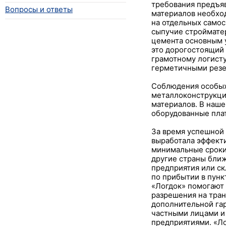
требования предъяв
Вопросы и ответы
материалов необход
на отдельных самос
сыпучие стройматер
цемента основным у
это дорогостоящий 
грамотному логисту
герметичными резе
Соблюдения особых 
металлоконструкци
материалов. В наше
оборудованные пла
За время успешной
выработала эффекти
минимальные сроки 
другие страны ближ
предприятия или ск
по прибытии в пунк
«Логдок» помогают
разрешения на тран
дополнительной гар
частными лицами и
предприятиями. «Ло