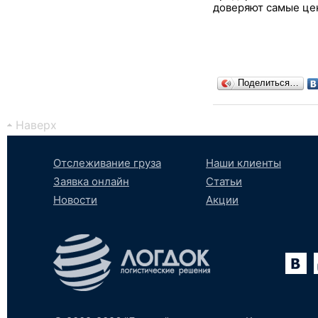
доверяют самые це
Поделиться…
Наверх
Отслеживание груза
Наши клиенты
Заявка онлайн
Статьи
Новости
Акции
Вконтакте
YouTube
tumblr
SoundCloud