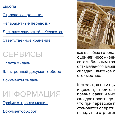
Европа
Отраслевые решения
Негабаритные перевозки
Доставка запчастей в Казахстан
Ответственное хранение
СЕРВИСЫ
как в любые города
оценили несомнен
автомобильным тра
Оплата онлайн
оптимального марш
складах – высокое 
Электронный документооборот
стоимостью.
Документы онлайн
К строительным при
и цемент, строител
ИНФОРМАЦИЯ
бревна, балки и мн
складов производст
График отправки машин
что при перевозке 
становится операти
Документооборот
попадут на строите