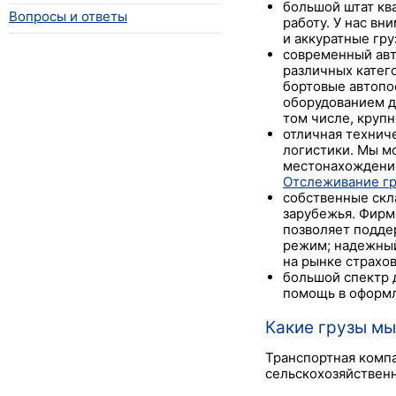
большой штат кв
Вопросы и ответы
работу. У нас в
и аккуратные гру
современный авт
различных катего
бортовые автопо
оборудованием д
том числе, крупн
отличная технич
логистики. Мы м
местонахождение
Отслеживание гр
собственные скл
зарубежья. Фирм
позволяет подде
режим; надежный
на рынке страхов
большой спектр д
помощь в оформл
Какие грузы мы
Транспортная компа
сельскохозяйственн