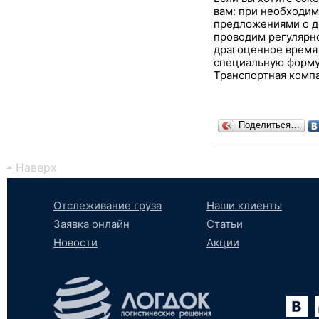
вам: при необходим
предложениями о до
проводим регулярно
драгоценное время 
специальную форму 
Транспортная компа
Поделиться…
Наверх
Отслеживание груза
Наши клиенты
Заявка онлайн
Статьи
Новости
Акции
Вконтакте
YouTube
tumblr
SoundCloud