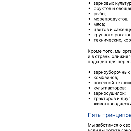
зерновых культур
фруктов и овоще
рыбы;
морепродуктов,
мяса;
цветов и саженц
крупного рогатог
технических, кор
Кроме того, мы орг
и в страны ближне
подходят для перев
зерноуборочных
комбайнов;
посевной техник
культиваторов;
зерносушилок;
тракторов и дру
животноводчески
Пять принципо
Мы заботимся о сво
Если вы хотите сэк