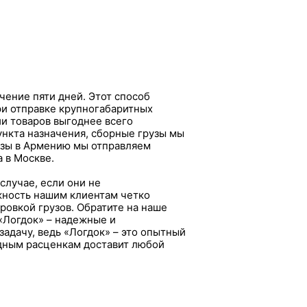
чение пяти дней. Этот способ
ри отправке крупногабаритных
ии товаров выгоднее всего
пункта назначения, сборные грузы мы
узы в Армению мы отправляем
 в Москве.
случае, если они не
жность нашим клиентам четко
ровкой грузов. Обратите на наше
«Логдок» – надежные и
адачу, ведь «Логдок» – это опытный
одным расценкам доставит любой