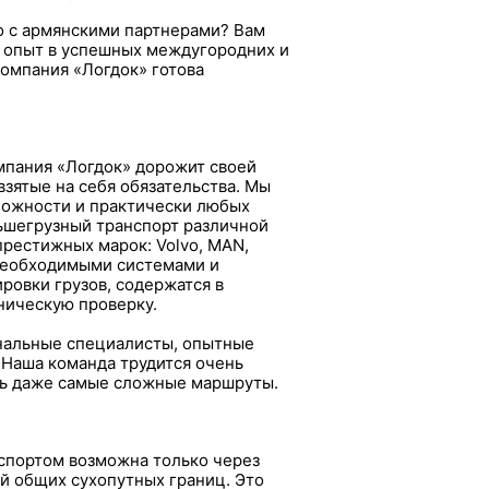
о с армянскими партнерами? Вам
 опыт в успешных междугородних и
омпания «Логдок» готова
мпания «Логдок» дорожит своей
зятые на себя обязательства. Мы
ложности и практически любых
ьшегрузный транспорт различной
рестижных марок: Volvo, MAN,
 необходимыми системами и
ровки грузов, содержатся в
ническую проверку.
нальные специалисты, опытные
 Наша команда трудится очень
ть даже самые сложные маршруты.
спортом возможна только через
ей общих сухопутных границ. Это