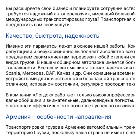
Вы расширяете свой бизнес и планируете сотрудничеств
требуется надежный автоперевозчик, имеющий большой
международных транспортировках груза? Транспортная к
предложить вам свои услуги.
Качество, быстрота, надежность
Именно эти параметры лежат в основе нашей работы. Ко
репутацией и безукоризненно выполняет абсолютно все в
предлагаем своим клиентам перевозки любой степени с
видов грузов. В нашем обширном автопарке имеется бол
тоннажности. Все наши автомашины только надежных и п
Scania, Mercedes, DAF, Камаз и др. Они оснащены всеми
устройствами для качественной и безопасной транспорти
отличном, исправном состоянии, регулярно проходят тех
В компании «Логдок» работают только высокопрофессио
дальнобойщики и внимательные, дальновидные логисты.
слаженно и эффективно, что позволяет успешно осваива
Армения – особенности направления
Транспортировка грузов в Армению автомобильным тран
территорию Грузии, поскольку наша страна не имеет с н