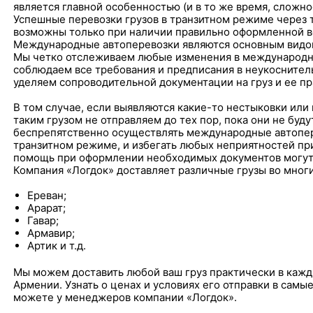
является главной особенностью (и в то же время, сложн
Успешные перевозки грузов в транзитном режиме через 
возможны только при наличии правильно оформленной в
Международные автоперевозки являются основным видом
Мы четко отслеживаем любые изменения в международны
соблюдаем все требования и предписания в неукоснител
уделяем сопроводительной документации на груз и ее 
В том случае, если выявляются какие-то нестыковки или 
таким грузом не отправляем до тех пор, пока они не буд
беспрепятственно осуществлять международные автопере
транзитном режиме, и избегать любых неприятностей п
помощь при оформлении необходимых документов могут 
Компания «Логдок» доставляет различные грузы во мног
Ереван;
Арарат;
Гавар;
Армавир;
Артик и т.д.
Мы можем доставить любой ваш груз практически в кажд
Армении. Узнать о ценах и условиях его отправки в самы
можете у менеджеров компании «Логдок».