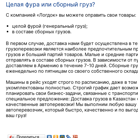
Целая фура или сборный груз?
С компанией «Логдок» вы можете оправить свои товары:
целой фурой (генеральный груз);
в составе сборных грузов.
В первом случае, доставка нами будет осуществлена в те
грузоперевозки является наиболее предпочтительным п
грузов и больший партий товаров. Малые и средние парт
отправлять в составе сборных грузов. В зависимости от 
доставляем в Армению в течение 7-10 дней. Сборные гр
еженедельно по пятницам со своего собственного склада
Машины в рейс уходят строго по расписанию, даже в том 
укомплектованы полностью. Строгий график дает возмо
планировать свои бизнес-задачи, связанные с транспорти
специальное предложение: Доставка грузов в Казахстан 
качественные автоперевозки! Мы выполним любую вашу з
автоперевозчик, который быстро, качественно и по выг
ваш груз!
Поделиться…