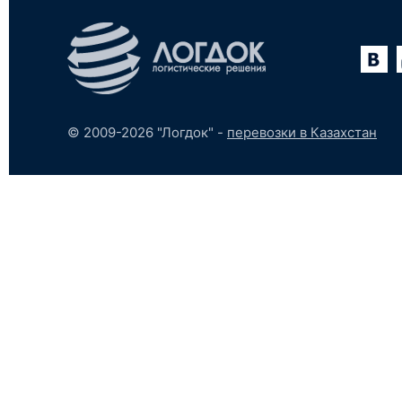
Вконтакте
YouTube
tumblr
SoundCloud
© 2009-2026 "Логдок" -
перевозки в Казахстан