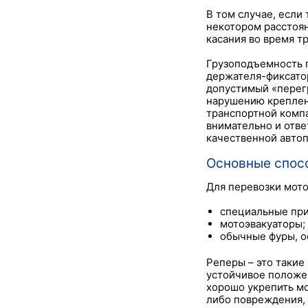
В том случае, если
некотором расстоян
касания во время т
Грузоподъемность п
держателя-фиксатор
допустимый «перегр
нарушению креплени
транспортной компа
внимательно и отв
качественной автоп
Основные спос
Для перевозки мот
специальные пр
мотоэвакуаторы;
обычные фуры, 
Реперы – это такие
устойчивое положе
хорошо укрепить мот
либо повреждения, 