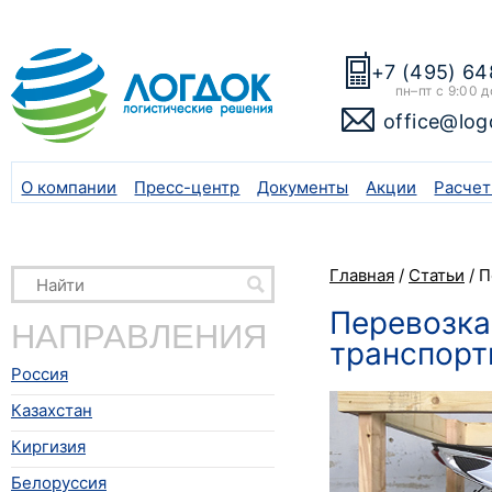
+7 (495) 64
пн–пт с 9:00 д
office@log
О компании
Пресс-центр
Документы
Акции
Расчет
Главная
/
Статьи
/
П
Перевозка
НАПРАВЛЕНИЯ
транспорт
Россия
Казахстан
Киргизия
Белоруссия