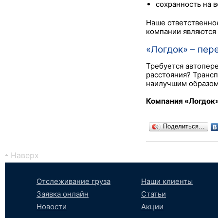
сохранность на в
Наше ответственное
компании являются 
«Логдок» – пер
Требуется автопере
расстояния? Трансп
наилучшим образом
Компания «Логдок»
Поделиться…
Наверх
Отслеживание груза
Наши клиенты
Заявка онлайн
Статьи
Новости
Акции