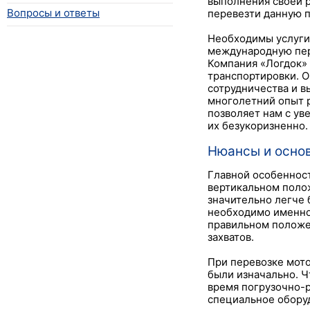
выполнения своей р
Вопросы и ответы
перевезти данную 
Необходимы услуги
международную пер
Компания «Логдок» 
транспортировки. 
сотрудничества и в
многолетний опыт 
позволяет нам с ув
их безукоризненно.
Нюансы и осно
Главной особенност
вертикальном полож
значительно легче 
необходимо именно 
правильном положе
захватов.
При перевозке мото
были изначально. Ч
время погрузочно-р
специальное оборуд