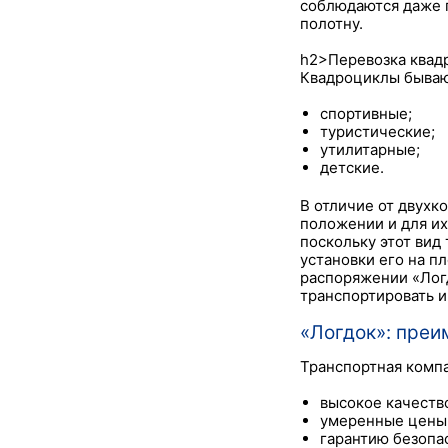
соблюдаются даже 
полотну.
h2>Перевозка квад
Квадроциклы бываю
спортивные;
туристические;
утилитарные;
детские.
В отличие от двухк
положении и для их
поскольку этот вид
установки его на 
распоряжении «Лог
транспортировать и 
«Логдок»: пре
Транспортная компа
высокое качеств
умеренные цены
гарантию безопа