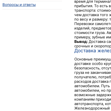
время для терминаль
Вопросы и ответы
прибытия. То есть 
транспорта: стоимо
чем доставка того 
по весу и размеру:
Перевозки самолет
изделий, предметов
стоимости груза. А
примеру, зубные им
Вывод:
Доставка са
срочных и скоропор
Доставка желе
Основные преимуще
доставке особо кру
безопасность, отсу
груза не заканчива
получателю, потреб
расходов доставка г
автомобилем. Путь 
автомобилем, но пр
возможные задержки
компаниям приходит
автотранспорта, ко
Железнодорожный т