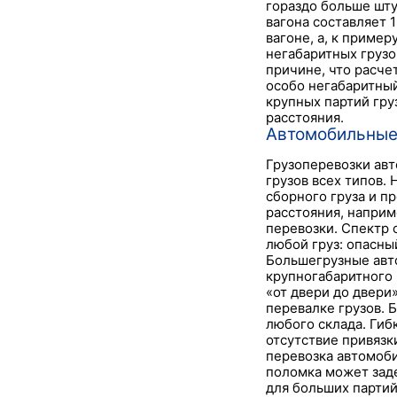
гораздо больше шту
вагона составляет 
вагоне, а, к пример
негабаритных грузо
причине, что расче
особо негабаритный
крупных партий гру
расстояния.
Автомобильные
Грузоперевозки авт
грузов всех типов.
сборного груза и п
расстояния, наприм
перевозки. Спектр 
любой груз: опасны
Большегрузные авт
крупногабаритного 
«от двери до двери
перевалке грузов. 
любого склада. Гиб
отсутствие привязк
перевозка автомоби
поломка может заде
для больших партий