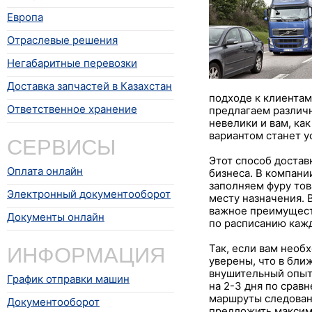
Европа
Отраслевые решения
Негабаритные перевозки
Доставка запчастей в Казахстан
подходе к клиента
Ответственное хранение
предлагаем различн
невелики и вам, ка
вариантом станет у
СЕРВИСЫ
Этот способ достав
Оплата онлайн
бизнеса. В компани
заполняем фуру тов
Электронный документооборот
месту назначения. 
важное преимущест
Документы онлайн
по расписанию каж
ИНФОРМАЦИЯ
Так, если вам нео
уверены, что в бли
внушительный опыт 
График отправки машин
на 2-3 дня по сра
маршруты следовани
Документооборот
предложить максим