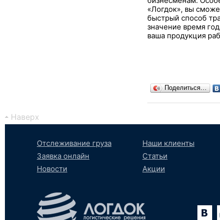
бизнесменам. Особе
«Логдок», вы сможе
быстрый способ тра
значение время год
ваша продукция раб
Поделиться…
Наверх
Отслеживание груза
Наши клиенты
Заявка онлайн
Статьи
Новости
Акции
Вконтакте
YouTube
tumblr
SoundCloud