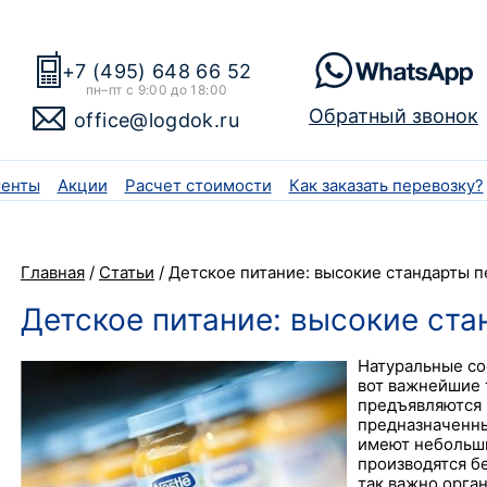
+7 (495) 648 66 52
пн–пт с 9:00 до 18:00
Обратный звонок
office@logdok.ru
енты
Акции
Расчет стоимости
Как заказать перевозку?
Главная
/
Статьи
/
Детское питание: высокие стандарты п
Детское питание: высокие ста
Натуральные со
вот важнейшие 
предъявляются 
предназначенны
имеют небольши
производятся б
так важно орга