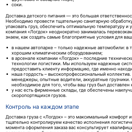
соки.
Доставка детского питания — это большая ответственнос
Необходимо провести тщательную санитарную обработку
упаковать груз, обеспечить оптимальную температуру и 
компания «Логдок» неоднократно занималась перевозка
знаем, как создать самые благоприятные условия для ваш
в нашем автопарке – только надежные автомобили: в 
хорошим климатическим оборудованием;
в арсенале компании «Логдок» – последние техничес
технологии логистики. Мы используем надежные сист
предоставить клиенту информацию, где именно находи
наша гордость – высокопрофессиональный коллектив. 
менеджеры, опытные водители, аккуратные грузчики.
необходимое для того, чтобы ваш груз был доставлен 
у нас есть фирменные склады, где обеспечены наилуч
скоропортящихся грузов.
Контроль на каждом этапе
Доставка груза с «Логдок» – это максимальный комфорт и
тщательно контролируем качество исполнения логистиче
момента оформления заказа вас консультирует квалифи