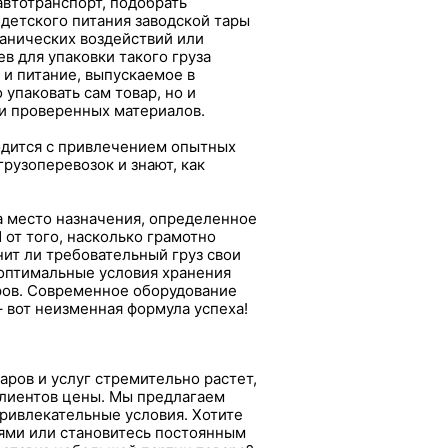
автотранспорт, подобрать
 детского питания заводской тары
ханических воздействий или
в для упаковки такого груза
 и питание, выпускаемое в
 упаковать сам товар, но и
и проверенных материалов.
одится с привлечением опытных
рузоперевозок и знают, как
на место назначения, определенное
 от того, насколько грамотно
нит ли требовательный груз свои
 оптимальные условия хранения
ров. Современное оборудование
 вот неизменная формула успеха!
аров и услуг стремительно растет,
клиентов цены. Мы предлагаем
привлекательные условия. Хотите
иями или становитесь постоянным