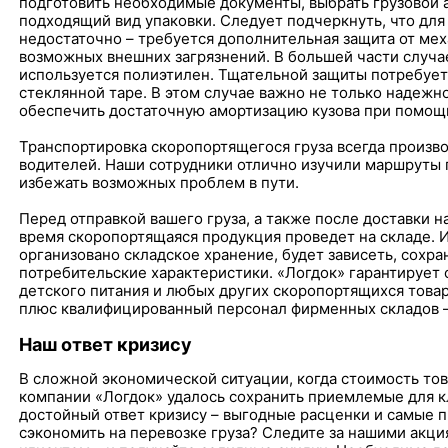
подготовить необходимые документы, выбрать грузовой 
подходящий вид упаковки. Следует подчеркнуть, что для
недостаточно – требуется дополнительная защита от ме
возможных внешних загрязнений. В большей части случае
используется полиэтилен. Тщательной защиты потребует
стеклянной таре. В этом случае важно не только надежно
обеспечить достаточную амортизацию кузова при помощ
Транспортировка скоропортящегося груза всегда произв
водителей. Наши сотрудники отлично изучили маршруты г
избежать возможных проблем в пути.
Перед отправкой вашего груза, а также после доставки 
время скоропортящаяся продукция проведет на складе. И
организовано складское хранение, будет зависеть, сохра
потребительские характеристики. «Логдок» гарантирует
детского питания и любых других скоропортящихся това
плюс квалифицированный персонал фирменных складов –
Наш ответ кризису
В сложной экономической ситуации, когда стоимость тов
компании «Логдок» удалось сохранить приемлемые для 
достойный ответ кризису – выгодные расценки и самые 
сэкономить на перевозке груза? Следите за нашими акц