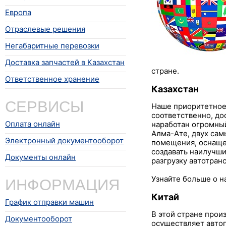
Европа
Отраслевые решения
Негабаритные перевозки
Доставка запчастей в Казахстан
стране.
Ответственное хранение
Казахстан
СЕРВИСЫ
Наше приоритетное 
соответственно, дос
Оплата онлайн
наработан огромный
Алма-Ате, двух сам
Электронный документооборот
помещения, оснаще
создавать наилучши
Документы онлайн
разгрузку автотран
ИНФОРМАЦИЯ
Узнайте больше о 
Китай
График отправки машин
В этой стране прои
Документооборот
осуществляет автоп