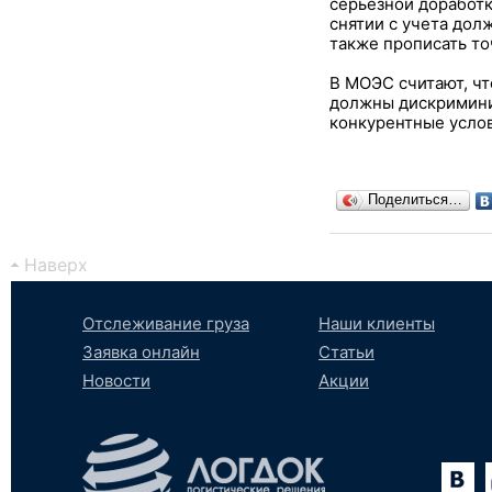
серьезной доработк
снятии с учета дол
также прописать то
В МОЭС считают, ч
должны дискриминир
конкурентные услов
Поделиться…
Наверх
Отслеживание груза
Наши клиенты
Заявка онлайн
Статьи
Новости
Акции
Вконтакте
YouTube
tumblr
SoundCloud