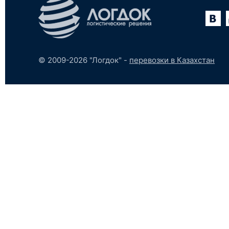
Вконтакте
YouTube
tumblr
SoundCloud
© 2009-2026 "Логдок" -
перевозки в Казахстан