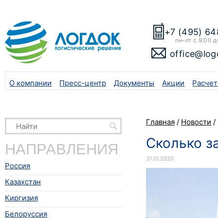
+7 (495) 64
пн–пт с 9:00 д
office@log
О компании
Пресс-центр
Документы
Акции
Расчет
Главная
/
Новости
/
Сколько з
НАПРАВЛЕНИЯ
31.10.2020
Россия
Казахстан
Киргизия
Белоруссия