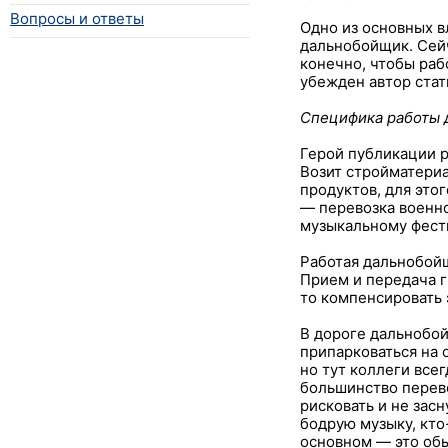
Вопросы и ответы
Одно из основных в
дальнобойщик. Сейч
конечно, чтобы раб
убежден автор стат
Специфика работы 
Герой публикации р
Возит стройматериа
продуктов, для это
— перевозка военн
музыкальному фести
Работая дальнобойщ
Прием и передача г
то компенсировать 
В дороге дальнобой
припарковаться на 
но тут коллеги все
большинство перево
рисковать и не зас
бодрую музыку, кто
основном — это об