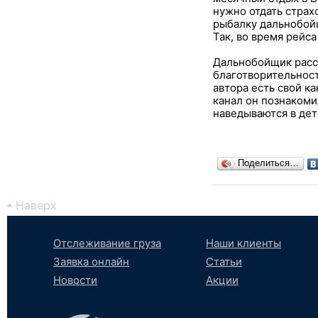
нужно отдать страх
рыбалку дальнобойщ
Так, во время рейс
Дальнобойщик расск
благотворительност
автора есть свой ка
канал он познакоми
наведываются в дет
Поделиться…
Наверх
Отслеживание груза
Наши клиенты
Заявка онлайн
Статьи
Новости
Акции