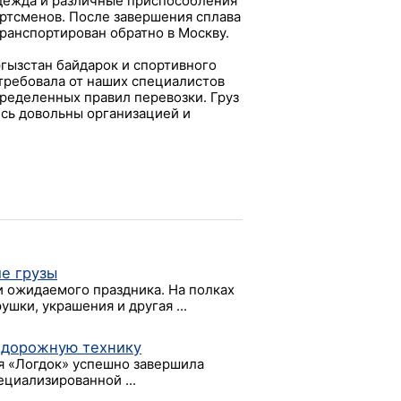
дежда и различные приспособления
ортсменов. После завершения сплава
транспортирован обратно в Москву.
гызстан байдарок и спортивного
требовала от наших специалистов
ределенных правил перевозки. Груз
ись довольны организацией и
ие грузы
и ожидаемого праздника. На полках
шки, украшения и другая ...
 дорожную технику
ия «Логдок» успешно завершила
ециализированной ...