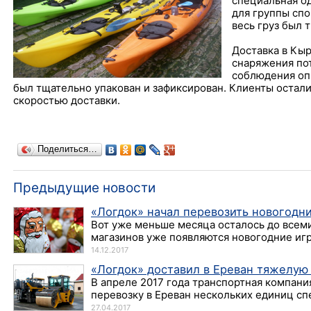
специальная о
для группы сп
весь груз был 
Доставка в Кыр
снаряжения по
соблюдения оп
был тщательно упакован и зафиксирован. Клиенты остал
скоростью доставки.
Поделиться…
Предыдущие новости
«Логдок» начал перевозить новогодн
Вот уже меньше месяца осталось до всем
магазинов уже появляются новогодние игру
14.12.2017
«Логдок» доставил в Ереван тяжелую
В апреле 2017 года транспортная компан
перевозку в Ереван нескольких единиц сп
27.04.2017