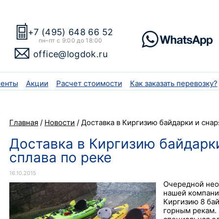
+7 (495) 648 66 52
пн–пт с 9:00 до 18:00
office@logdok.ru
енты
Акции
Расчет стоимости
Как заказать перевозку?
Главная
/
Новости
/
Доставка в Киргизию байдарки и снар
Доставка в Киргизию байдарк
сплава по реке
16.10.2015
Очередной нео
нашей компани
Киргизию 8 бай
горным рекам. 