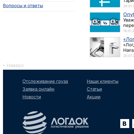
тари
Вопросы и ответы
26.01.
Опуб
Уваж
пере
19.01.
«Ло
«Лог
Hans
20.07.
Наверх
Отслеживание груза
Наши клиенты
Заявка онлайн
Статьи
Новости
Акции
Вконтакте
YouTube
tumblr
SoundCloud