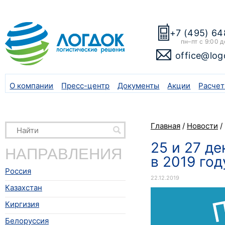
+7 (495) 64
пн–пт с 9:00 д
office@log
О компании
Пресс-центр
Документы
Акции
Расчет
Главная
/
Новости
/
25 и 27 д
НАПРАВЛЕНИЯ
в 2019 год
Россия
22.12.2019
Казахстан
Киргизия
Белоруссия