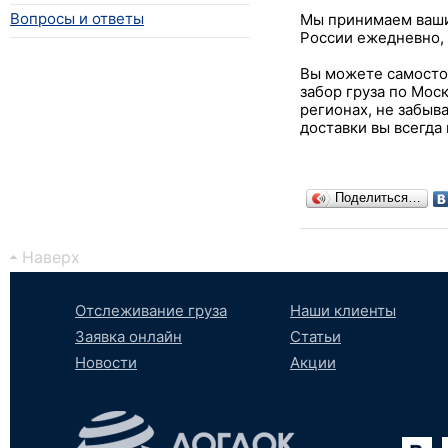
Вопросы и ответы
Мы принимаем ваши 
России ежедневно, 
Вы можете самостоя
забор груза по Моск
регионах, не забыв
доставки вы всегда
Поделиться…
Наверх
Отслеживание груза
Наши клиенты
Заявка онлайн
Статьи
Новости
Акции
Вконтакте
YouTube
tumblr
SoundCloud