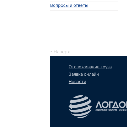
Вопросы и ответы
Наверх
Отслеживание груза
Заявка онлайн
Новости
Вконтакте
YouTube
tumb
S