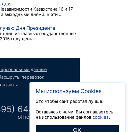
е дни
Независимости Казахстана 16 и 17
 выходными днями. В эти ...
случаю Дня Президента
т один из главных государственных
015 году день ...
ерсональные данные
аршруты перевозок
онтакты
Мы используем Cookies
Это чтобы сайт работал лучше.
495) 648 66 52
Оставаясь с нами, Вы соглашаетесь
office@logdok.ru
на использование файлов
cookies
.
OK