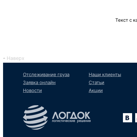
Текст с к
Наверх
Отслеживание груза
Наши клиенты
Заявка онлайн
Статьи
Новости
Акции
Вконтакте
YouTube
tumblr
SoundCloud