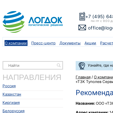
+7 (495) 64
пн–пт с 9:00 д
office@log
О компании
Пресс-центр
Документы
Акции
Расче
Узнайте, где 
НАПРАВЛЕНИЯ
Главная
/
О компан
«ТЗК Туполев Серв
Россия
Рекоменда
Казахстан
Киргизия
Название:
ООО «ТЗ
Белоруссия
Адрес компании:
14