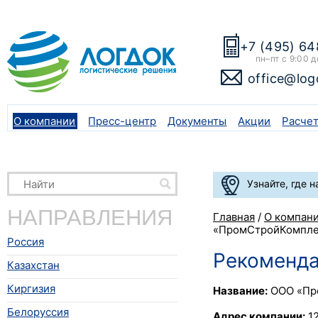
+7 (495) 64
пн–пт с 9:00 д
office@log
О компании
Пресс-центр
Документы
Акции
Расче
Узнайте, где 
НАПРАВЛЕНИЯ
Главная
/
О компан
«ПромСтройКомпле
Россия
Рекоменд
Казахстан
Киргизия
Название:
ООО «Пр
Белоруссия
Адрес компании:
12