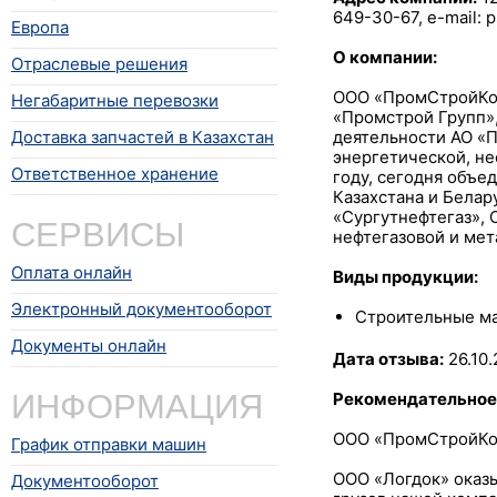
649-30-67, e-mail:
Европа
О компании:
Отраслевые решения
ООО «ПромСтройКомп
Негабаритные перевозки
«Промстрой Групп»
Доставка запчастей в Казахстан
деятельности АО «
энергетической, не
Ответственное хранение
году, сегодня объе
Казахстана и Белар
СЕРВИСЫ
«Сургутнефтегаз», 
нефтегазовой и мет
Оплата онлайн
Виды продукции:
Электронный документооборот
Строительные м
Документы онлайн
Дата отзыва:
26.10.
ИНФОРМАЦИЯ
Рекомендательное
ООО «ПромСтройКом
График отправки машин
ООО «Логдок» оказ
Документооборот