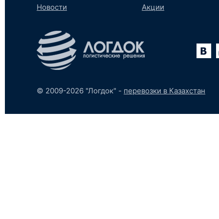
Новости
Акции
Вконтакте
YouTube
tumblr
SoundCloud
© 2009-2026 "Логдок" -
перевозки в Казахстан