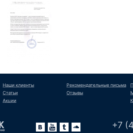
Наши клиенты
Рекомендательные письма
П
Статьи
Отзывы
М
Акции
К
+7 (
lr
oundCloud