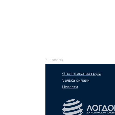
Наверх
Отслеживание груза
Заявка онлайн
Новости
Вконтакте
YouTube
tumb
S