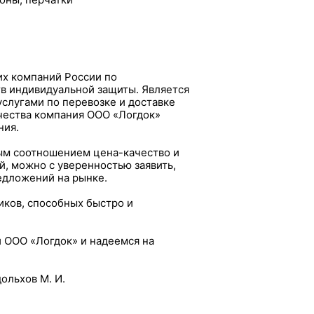
х компаний России по
тв индивидуальной защиты. Является
слугами по перевозке и доставке
ичества компания ООО «Логдок»
ния.
ым соотношением цена-качество и
й, можно с уверенностью заявить,
едложений на рынке.
иков, способных быстро и
 ООО «Логдок» и надеемся на
ольхов М. И.