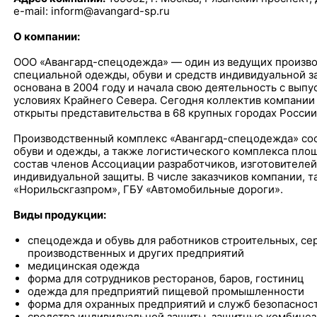
e-mail: inform@avangard-sp.ru
О компании:
ООО «Авангард-спецодежда» — один из ведущих произво
специальной одежды, обуви и средств индивидуальной з
основана в 2004 году и начала свою деятельность с вып
условиях Крайнего Севера. Сегодня коллектив компании
открыты представительства в 68 крупных городах России,
Производственный комплекс «Авангард-спецодежда» сост
обуви и одежды, а также логистического комплекса площа
состав членов Ассоциации разработчиков, изготовителей
индивидуальной защиты. В числе заказчиков компании, т
«Норильскгазпром», ГБУ «Автомобильные дороги».
Виды продукции:
спецодежда и обувь для работников строительных, с
производственных и других предприятий
медицинская одежда
форма для сотрудников ресторанов, баров, гостиниц
одежда для предприятий пищевой промышленности
форма для охранных предприятий и служб безопаснос
средства индивидуальной защиты, защитные комбинез