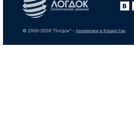
Вконтакте
YouTube
tumblr
SoundCloud
© 2009-2026 "Логдок" -
перевозки в Казахстан