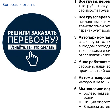
Все грузы, пер
Вопросы и ответы
тыс. руб. страху
стоимости груза.
Все грузоперево
накладным, как 
транспортной эк
гарантирует воз
Автопарк компан
ваши грузы толь
выходом проходя
тахографами и с
отслеживать еже
У нас работают 
стороны, наши в
происшествий со
Автоматизирова
четкую и безоши
Мы накопили сер
Более, чем за
машин.
Общий оборот 
В нашем актив